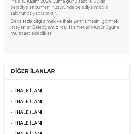
İhale 15 Kasım 2024 Cuma günü saat 16:00'da
belediye encümeni huzurunda belediye meclis
salonunda yapılacaktır.
Daha fazla bilgi almak ve ihale şartnamesini görmek
isteyenler Belediyemiz Mali Hizmetler Müdürlüğüne
müracaat edebilirler.
DİĞER İLANLAR
İHALE İLANI
İHALE İLANI
İHALE İLANI
İHALE İLANI
İHALE İLANI